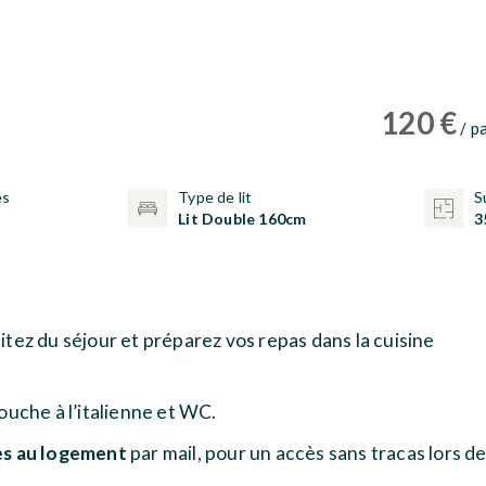
120
€
/ pa
es
Type de lit
S
Lit Double 160cm
3
tez du séjour et préparez vos repas dans la cuisine
ouche à l’italienne et WC.
ès au logement
par mail, pour un accès sans tracas lors d