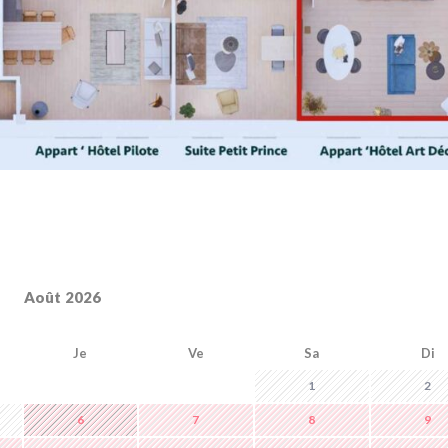
Août 2026
Je
Ve
Sa
Di
1
2
6
7
8
9