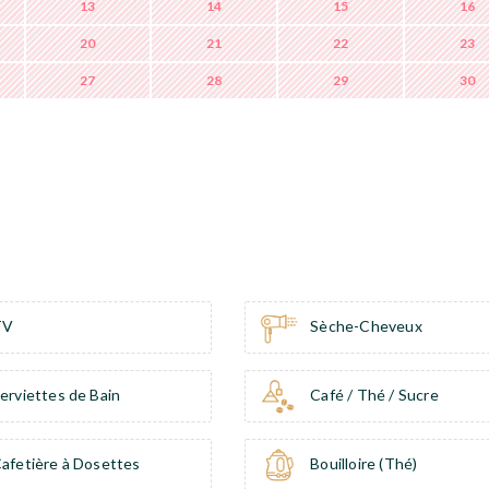
13
14
15
16
20
21
22
23
27
28
29
30
TV
Sèche-Cheveux
erviettes de Bain
Café / Thé / Sucre
afetière à Dosettes
Bouilloire (Thé)