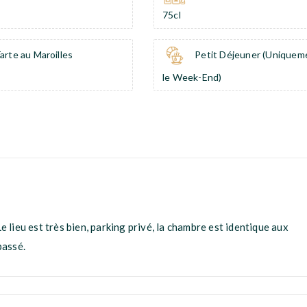
75cl
arte au Maroilles
Petit Déjeuner (Uniquem
le Week-End)
e lieu est très bien, parking privé, la chambre est identique aux
passé.