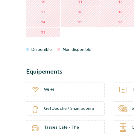
10
11
12
17
18
19
24
25
26
31
Disponible
Non disponible
Equipements
Wi-Fi
Gel Douche / Shampooing
S
Tasses Café / Thé
C