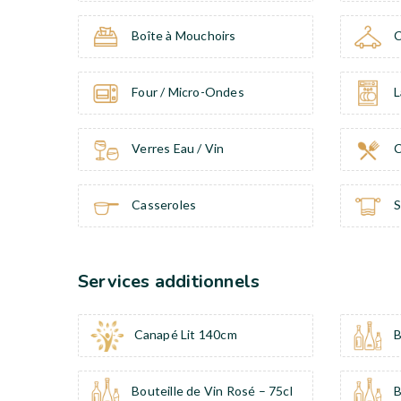
Boîte à Mouchoirs
C
Four / Micro-Ondes
L
Verres Eau / Vin
C
Casseroles
S
Services additionnels
Canapé Lit 140cm
B
Bouteille de Vin Rosé – 75cl
B